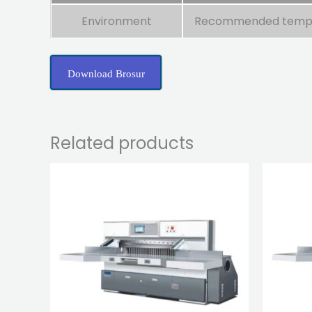
Environment
Recommended tempera
Download Brosur
Related products