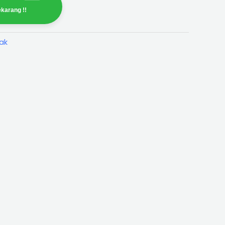
karang !!
ak