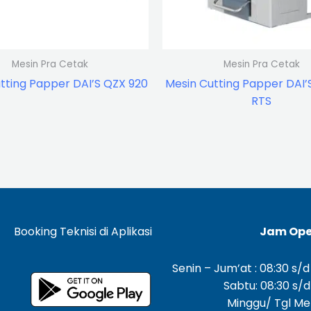
Mesin Pra Cetak
Mesin Pra Cetak
tting Papper DAI’S QZX 920
Mesin Cutting Papper DAI
RTS
Booking Teknisi di Aplikasi
Jam Ope
Senin – Jum’at : 08:30 s/d
Sabtu: 08:30 s/d
Minggu/ Tgl Mer