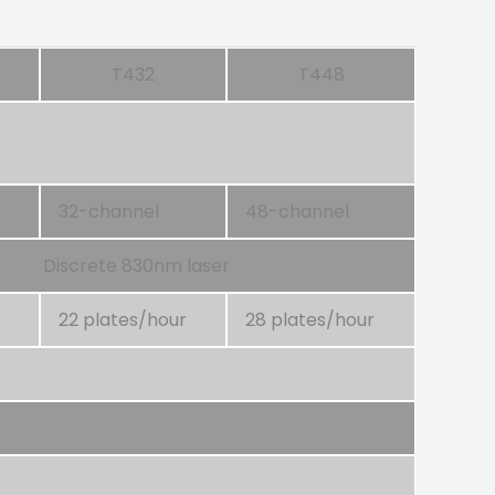
T432
T448
32-channel
48-channel
Discrete 830nm laser
22 plates/hour
28 plates/hour