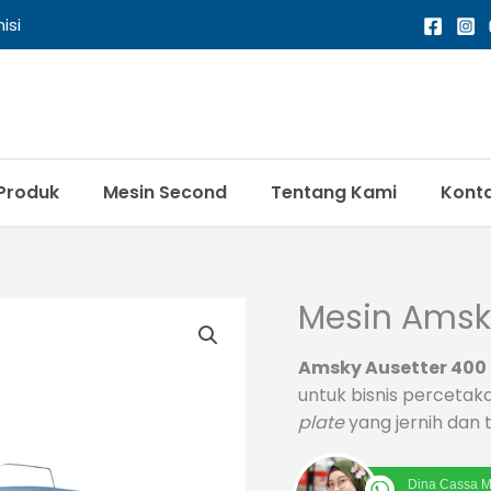
isi
Produk
Mesin Second
Tentang Kami
Kont
Mesin Amsk
Amsky Ausetter 400
untuk bisnis percetak
plate
yang jernih dan t
Dina Cassa M