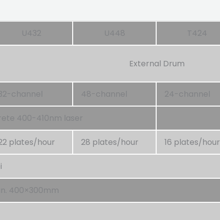
U432
U448
T424
External Drum
32-channel
48-channel
24-channel
rete 400-410nm laser
22 plates/hour
28 plates/hour
16 plates/hour
i
n. 400×300mm