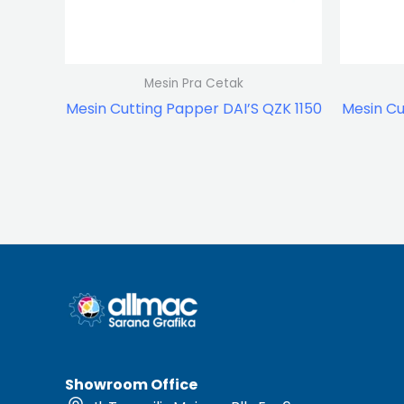
Mesin Pra Cetak
Mesin Cutting Papper DAI’S QZK 1150
Mesin Cu
Showroom Office