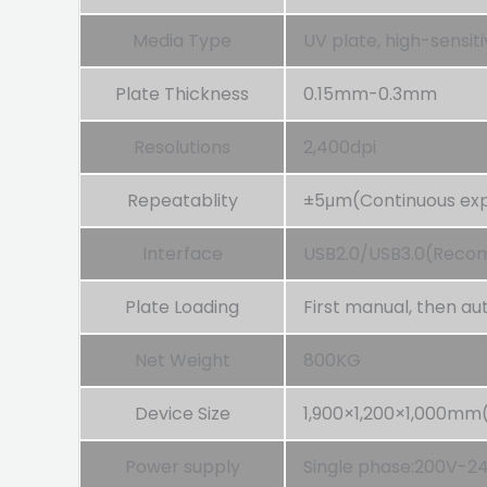
Media Type
UV plate, high-sensit
Plate Thickness
0.15mm-0.3mm
Resolutions
2,400dpi
Repeatablity
±5μm(Continuous expo
Interface
USB2.0/USB3.0(Recom
Plate Loading
First manual, then au
Net Weight
800KG
Device Size
1,900×1,200×1,000m
Power supply
Single phase:200V-2