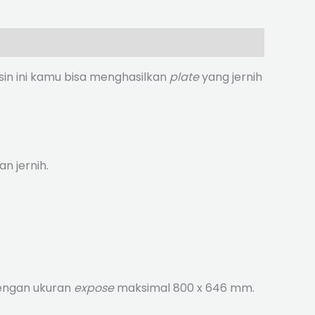
in ini kamu bisa menghasilkan
plate
yang jernih
n jernih.
engan ukuran
expose
maksimal 800 x 646 mm.