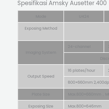
Spesifikasi Amsky Ausetter 400
Mode
U424
Exposing Method
24-channel
Imaging System
Disc
16 plates/hour
Output Speed
800×660mm 2,400dp
Plate Size
Max.800×660mm，Mi
Exposing Size
Max.800×646mm