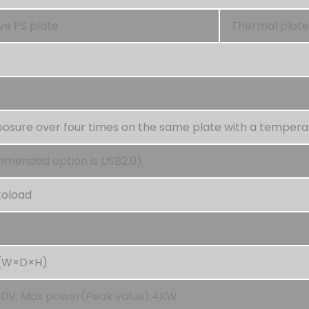
ive PS plate
Thermal plate
sure over four times on the same plate with a tempera
mended option is USB2.0)
toload
m(W×D×H)
40V; Max power(Peak value):4KW