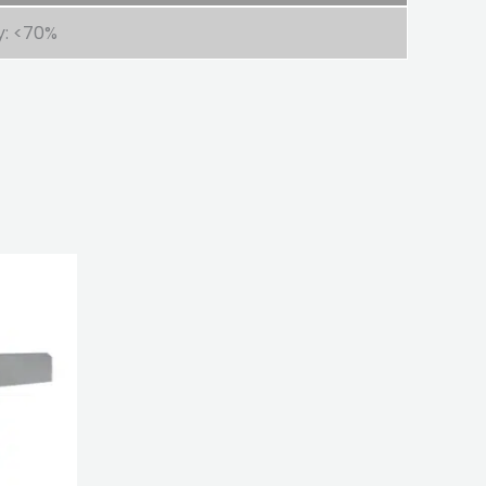
y: <70%