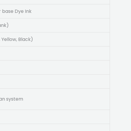
r base Dye Ink
tank)
 Yellow, Black)
Fan system