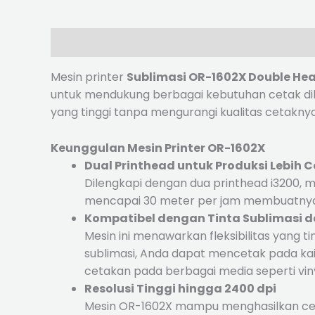
Description
Reviews (0)
Mesin printer
Sublimasi OR-1602X Double Hea
untuk mendukung berbagai kebutuhan cetak dib
yang tinggi tanpa mengurangi kualitas cetaknya
Keunggulan Mesin Printer OR-1602X
Dual Printhead untuk Produksi Lebih 
Dilengkapi dengan dua printhead i3200, m
mencapai 30 meter per jam membuatnya i
Kompatibel dengan Tinta Sublimasi d
Mesin ini menawarkan fleksibilitas yan
sublimasi, Anda dapat mencetak pada kai
cetakan pada berbagai media seperti vinyl
Resolusi Tinggi hingga 2400 dpi
Mesin OR-1602X mampu menghasilkan cetak