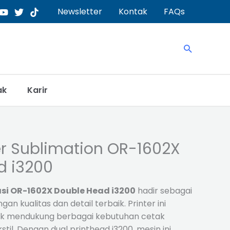
Newsletter
Kontak
FAQs
Search
ak
Karir
er Sublimation OR-1602X
d i3200
si OR-1602X Double Head i3200
hadir sebagai
gan kualitas dan detail terbaik. Printer ini
uk mendukung berbagai kebutuhan cetak
til. Dengan dual printhead i3200, mesin ini