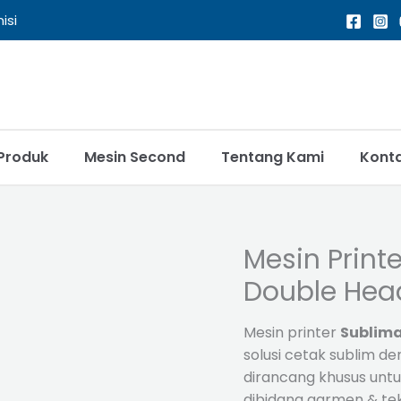
isi
Produk
Mesin Second
Tentang Kami
Kont
Mesin Print
Double Hea
Mesin printer
Sublima
solusi cetak sublim den
dirancang khusus unt
dibidang garmen & teks