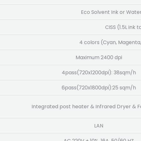
Eco Solvent Ink or Wate
CISS (1.5L ink 
4 colors (Cyan, Magenta,
Maximum 2400 dpi
4pass(720x1200dpi): 38sqm/h
6pass(720x1800dpi):25 sqm/h
Integrated post heater & Infrared Dryer & 
LAN
AC 220V ± 10%, 16A, 50/60 HZ