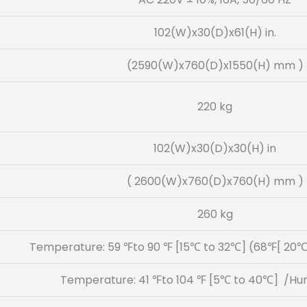
102(W)x30(D)x61(H) in.
(2590(W)x760(D)x1550(H) mm )
220 kg
102(W)x30(D)x30(H) in
( 2600(W)x760(D)x760(H) mm )
260 kg
Temperature: 59 ℉to 90 ℉ [15℃ to 32℃] (68℉[ 20℃]
Temperature: 41 ℉to 104 ℉ [5℃ to 40℃] /Humi