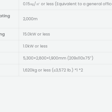
0.15㎎/㎥ or less (Equivalent to a general office
ating
2,000m
ing
15.0kW or less
1.0kW or less
5,300×2,800×1,900mm (209x110x75″)
1,620kg or less (≤3,572 lb.) *1 *2