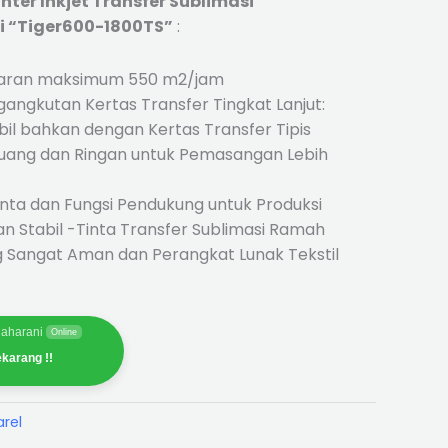
inter Inkjet Transfer Sublimasi
i “Tiger600-1800TS”
:
uaran maksimum 550 m2/jam
ngkutan Kertas Transfer Tingkat Lanjut:
il bahkan dengan Kertas Transfer Tipis
uang dan Ringan untuk Pemasangan Lebih
inta dan Fungsi Pendukung untuk Produksi
an Stabil -Tinta Transfer Sublimasi Ramah
 Sangat Aman dan Perangkat Lunak Tekstil
aharani
Online
karang !!
arel