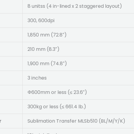
8 unitss (4 in-lined x 2 staggered layout)
300, 600dpi
1,850 mm (72.8″)
210 mm (8.3″)
1,900 mm (74.8″)
3 inches
Φ600mm or less (≤ 23.6″)
300kg or less (≤ 661.4 lb.)
r
Sublimation Transfer MLSb510 (BL/M/Y/K)