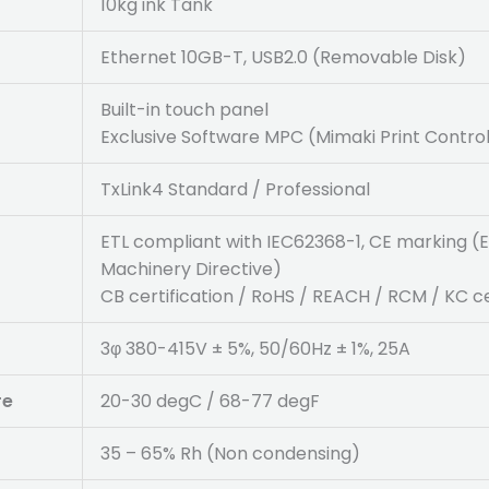
10kg ink Tank
Ethernet 10GB-T, USB2.0 (Removable Disk)
Built-in touch panel
Exclusive Software MPC (Mimaki Print Control
TxLink4 Standard / Professional
ETL compliant with IEC62368-1, CE marking (E
Machinery Directive)
CB certification / RoHS / REACH / RCM / KC ce
3φ 380-415V ± 5%, 50/60Hz ± 1%, 25A
re
20-30 degC / 68-77 degF
35 – 65% Rh (Non condensing)