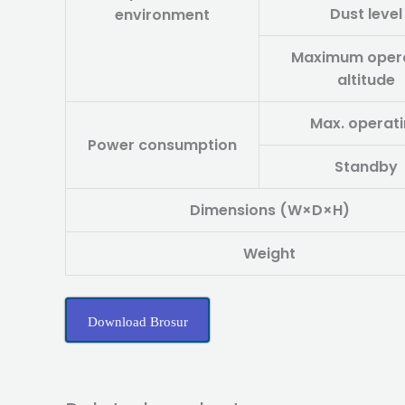
Dust level
environment
Maximum oper
altitude
Max. operat
Power consumption
Standby
Dimensions (W×D×H)
Weight
Download Brosur