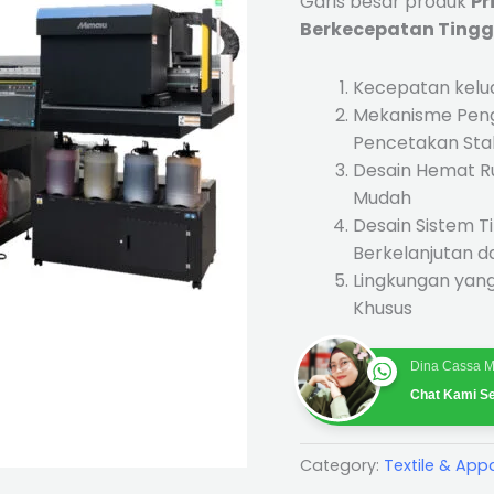
Garis besar produk
Pr
Berkecepatan Tingg
Kecepatan kel
Mekanisme Penga
Pencetakan Stab
Desain Hemat R
Mudah
Desain Sistem T
Berkelanjutan d
Lingkungan yang
Khusus
Dina Cassa M
Chat Kami Se
Category:
Textile & App